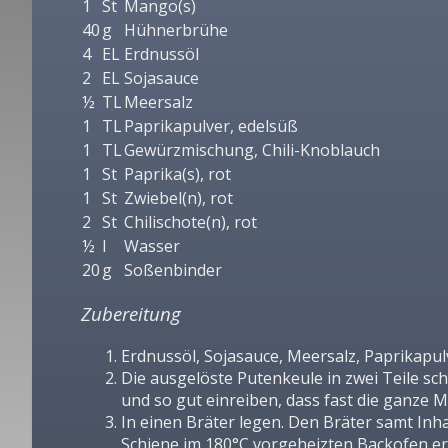
1
St
Mango(s)
40
g
Hühnerbrühe
4
EL
Erdnussöl
2
EL
Sojasauce
½
TL
Meersalz
1
TL
Paprikapulver, edelsüß
1
TL
Gewürzmischung, Chili-Knoblauch
1
St
Paprika(s), rot
1
St
Zwiebel(n), rot
2
St
Chilischote(n), rot
½
l
Wasser
20
g
Soßenbinder
Zubereitung
Erdnussöl, Sojasauce, Meersalz, Paprikapu
Die ausgelöste Putenkeule in zwei Teile s
und so gut einreiben, dass fast die ganze M
In einen Bräter legen. Den Bräter samt Inha
Schiene im 180°C vorgeheizten Backofen erst