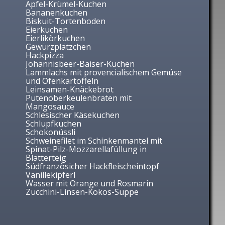
Apfel-Krümel-Kuchen
Bananenkuchen
Biskuit-Tortenboden
Eierkuchen
Eierlikörkuchen
Gewürzplätzchen
Hackpizza
Johannisbeer-Baiser-Kuchen
Lammlachs mit provencialischem Gemüse
und Ofenkartoffeln
Leinsamen-Knäckebrot
Putenoberkeulenbraten mit
Mangosauce
Schlesischer Käsekuchen
Schlupfkuchen
Schokonüssli
Schweinefilet im Schinkenmantel mit
Spinat-Pilz-Mozzarellafüllung in
Blätterteig
Südfranzösicher Hackfleischeintopf
Vanillekipferl
Wasser mit Orange und Rosmarin
Zucchini-Linsen-Kokos-Suppe