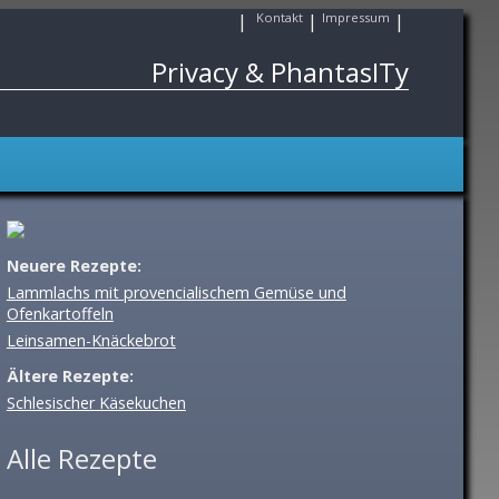
|
Kontakt
|
Impressum
|
Privacy & PhantasITy
Neuere Rezepte:
Lammlachs mit provencialischem Gemüse und
Ofenkartoffeln
Leinsamen-Knäckebrot
Ältere Rezepte:
Schlesischer Käsekuchen
Alle Rezepte